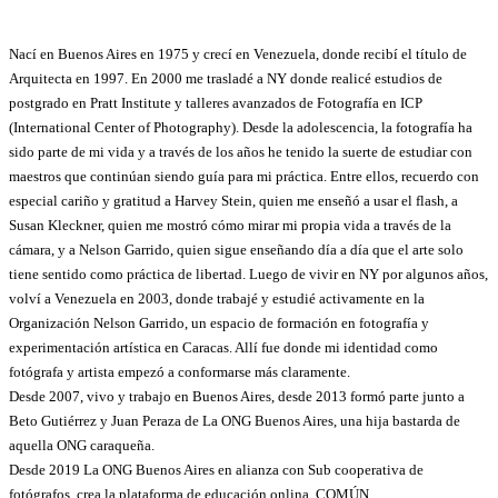
Nací en Buenos Aires en 1975 y crecí en Venezuela, donde recibí el título de
Arquitecta en 1997. En 2000 me trasladé a NY donde realicé estudios de
postgrado en Pratt Institute y talleres avanzados de Fotografía en ICP
(International Center of Photography). Desde la adolescencia, la fotografía ha
sido parte de mi vida y a través de los años he tenido la suerte de estudiar con
maestros que continúan siendo guía para mi práctica. Entre ellos, recuerdo con
especial cariño y gratitud a Harvey Stein, quien me enseñó a usar el flash, a
Susan Kleckner, quien me mostró cómo mirar mi propia vida a través de la
cámara, y a Nelson Garrido, quien sigue enseñando día a día que el arte solo
tiene sentido como práctica de libertad. Luego de vivir en NY por algunos años,
volví a Venezuela en 2003, donde trabajé y estudié activamente en la
Organización Nelson Garrido, un espacio de formación en fotografía y
experimentación artística en Caracas. Allí fue donde mi identidad como
fotógrafa y artista empezó a conformarse más claramente.
Desde 2007, vivo y trabajo en Buenos Aires, desde 2013 formó parte junto a
Beto Gutiérrez y Juan Peraza de La ONG Buenos Aires, una hija bastarda de
aquella ONG caraqueña.
Desde 2019 La ONG Buenos Aires en alianza con Sub cooperativa de
fotógrafos, crea la plataforma de educación onlina .COMÚN