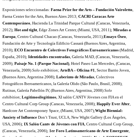
Exposiciones seleccionadas:
Faena Prize for the Arts – Fundación Vairoletto
,
Faena Center for the Arts, Buenos Aires 2013;
CACRI Caracas Arte
Contemporáneo
, Hacienda La Trinidad Parque Cultural (Caracas, Venezuela,
2012);
Hot and tight
, Edge Zones Art Center, (Miami, USA, 2011);
Miradas a
Europa
, Centro Cultural Chacao (Caracas, Venezuela, 2011);
Ensayo Óseo
,
Fundación de Arte y Tecnología Edificio Cassará (Buenos Aires, Argentina,
2010);
ECO Encuentro de Colectivos Fotográficos Euroamericanos
(Madrid,
España, 2010);
Identidades encontradas
, Galería MAD, (Caracas, Venezuela,
2009);
Paisaje No. 1 (Parque Nacional)
, Hotel Paseo Las Mercedes, (Caracas,
Venezuela, 2009)
Solo exhibition
;
ArteBA – Oficina #1
, Sector Barrio Joven,
(Buenos Aires, Argentina 2008);
Laberinto de Miradas
, Colectivos
Fotográficos Iberoamericanos, la Galería Olido (São Paulo, Brasil, 2008);
Rutinas, Galería Pabellón IV, (Buenos Aires, Argentina, 2008)
Solo
exhibition
;
Legítimosilegítimos
, XI salón CANTV Jóvenes con FIA en el
Centro Cultural Corp Group (Caracas, Venezuela, 2008);
Happily Ever After
,
Hardcore Art Contemporary Space, (Miami, USA, 2007);
Wight Biennial:
Anxiety of Influence
Don’t Trust, UCLA, New Wight Gallery (Los Ángeles,
USA, 2006);
IX Salón Cantv de Jóvenes con FIA
, Centro Cultural Corp Group,
(Caracas, Venezuela, 2006);
1er Foro Latinoamericano de Arte Emergente
,